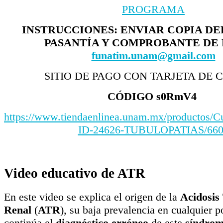
PROGRAMA
INSTRUCCIONES: ENVIAR COPIA DE
PASANTÍA Y COMPROBANTE DE 
funatim.unam@gmail.com
SITIO DE PAGO CON TARJETA DE 
CÓDIGO s0RmV4
https://www.tiendaenlinea.unam.mx/producto
ID-24626-TUBULOPATIAS/660
Video educativo de ATR
En este video se explica el origen de la
Acidosis
Renal
(
ATR
), su baja prevalencia en cualquier 
continúa el
diagnóstico
erróneo
de este
síndrom