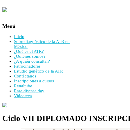
Menú
Inicio
Sobrediagnóstico de la ATR en
México
¿Qué es el ATR?
¿Quiénes somos?
¿A quién consultar?
Patrocinadores
Estudio genético de la ATR
Contáctanos
Inscripciones a cursos
Renaltube
Rare disease day
Videoteca
Ciclo VII DIPLOMADO INSCRIPC