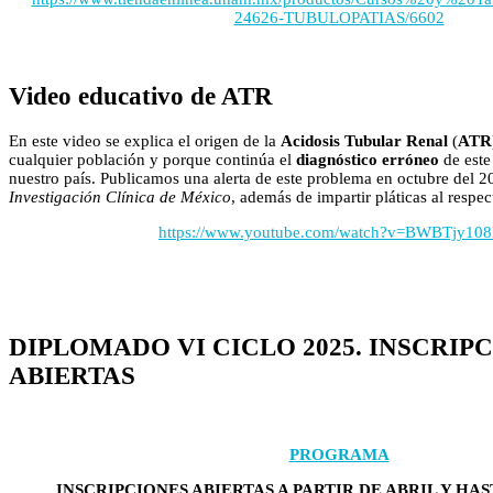
24626-TUBULOPATIAS/6602
Video educativo de ATR
En este video se explica el origen de la
Acidosis Tubular Renal
(
ATR
cualquier población y porque continúa el
diagnóstico
erróneo
de est
nuestro país. Publicamos una alerta de este problema en octubre del 2
Investigación Clínica de México
, además de impartir pláticas al respec
https://www.youtube.com/watch?v=BWBTjy1
DIPLOMADO VI CICLO 2025. INSCRIP
ABIERTAS
PROGRAMA
INSCRIPCIONES ABIERTAS A PARTIR DE ABRIL Y HA