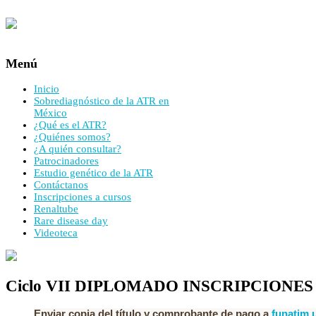
Menú
Inicio
Sobrediagnóstico de la ATR en
México
¿Qué es el ATR?
¿Quiénes somos?
¿A quién consultar?
Patrocinadores
Estudio genético de la ATR
Contáctanos
Inscripciones a cursos
Renaltube
Rare disease day
Videoteca
Ciclo VII DIPLOMADO INSCRIPCIONES
Enviar copia del título y comprobante de pago a
funatim