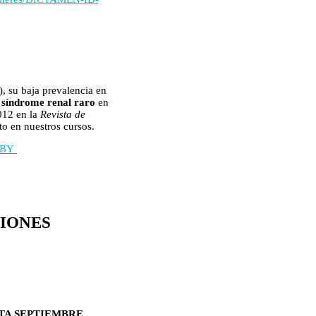
), su baja prevalencia en
e
síndrome renal raro
en
012 en la
Revista de
to en nuestros cursos.
08BY
CIONES
STA SEPTIEMBRE