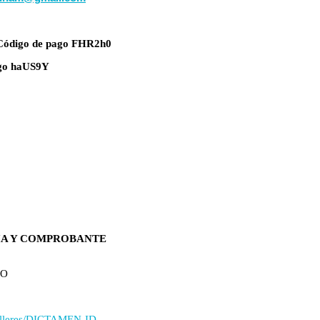
digo de pago FHR2h0
ago haUS9Y
TÍA Y COMPROBANTE
TO
alleres/DICTAMEN-ID-