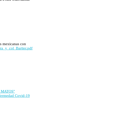
ias mexicanas con
a_y_col_Bartter.pdf
 MATOS"
nfermedad Covid-19