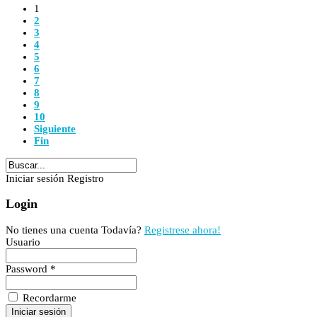
1
2
3
4
5
6
7
8
9
10
Siguiente
Fin
Iniciar sesión
Registro
Login
No tienes una cuenta Todavía?
Registrese ahora!
Usuario
Password *
Recordarme